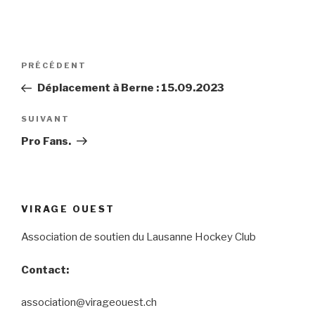
Navigation
Article
PRÉCÉDENT
de
précédent
Déplacement à Berne : 15.09.2023
l’article
Article
SUIVANT
suivant
Pro Fans.
VIRAGE OUEST
Association de soutien du Lausanne Hockey Club
Contact:
association@virageouest.ch