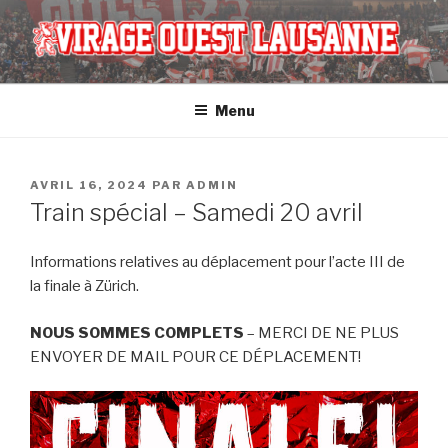
Aller
au
contenu
ASSOCIATION VIRAGE OUEST
principal
Menu
PUBLIÉ
AVRIL 16, 2024
PAR
ADMIN
LE
Train spécial – Samedi 20 avril
Informations relatives au déplacement pour l’acte III de
la finale à Zürich.
NOUS SOMMES COMPLETS
– MERCI DE NE PLUS
ENVOYER DE MAIL POUR CE DÉPLACEMENT!